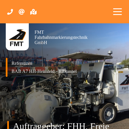
FMT
Fahrbahnmarkierungstechnik
GmbH
Referenzen
BAB A7 HH-Heimfeld – Elbtunnel
Auftraggeber: FHH, Freie