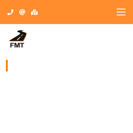
FMT
Fahrbahnmarkierungstechnik
GmbH
Impressum